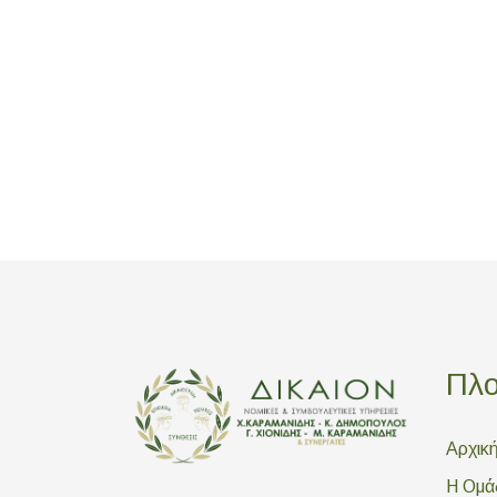
Πλ
Αρχικ
Η Ομά