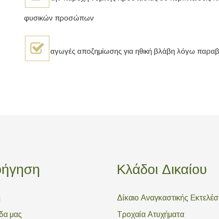
φυσικών προσώπων
αγωγές αποζημίωσης για ηθική βλάβη λόγω παρ
οήγηση
Κλάδοι Δικαίου
ή
Δίκαιο Αναγκαστικής Εκτελέ
δα μας
Τροχαία Ατυχήματα